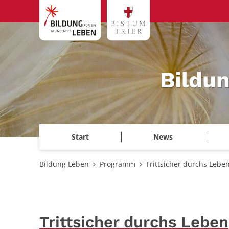
Zum Inhalt springen
Bildu
Start
News
Bildung Leben
Programm
Trittsicher durchs Lebe
Trittsicher durchs Leben