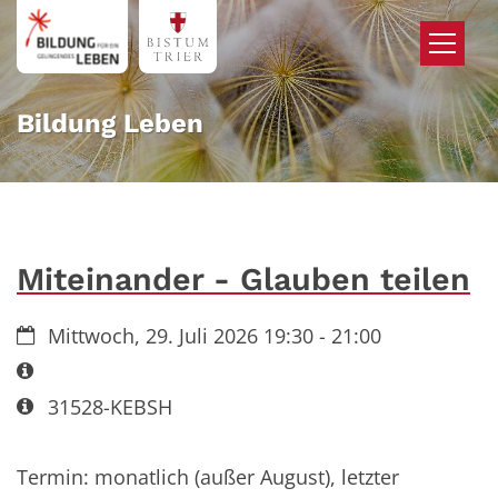
Zum Inhalt springen
Bildung Leben
Miteinander - Glauben teilen
Datum:
Mittwoch, 29. Juli 2026 19:30 - 21:00
Art bzw. Nummer:
Art bzw. Nummer:
31528-KEBSH
Termin: monatlich (außer August), letzter