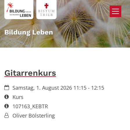
Zum Inhalt springen
Bildung Leben
Gitarrenkurs
Datum:
Samstag, 1. August 2026 11:15 - 12:15
Art bzw. Nummer:
Kurs
Art bzw. Nummer:
107163_KEBTR
Von:
Oliver Bölsterling