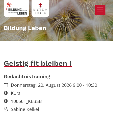
Zum Inhalt springen
Bildung Leben
Geistig fit bleiben I
Gedächtnistraining
Datum:
Donnerstag, 20. August 2026 9:00 - 10:30
Art bzw. Nummer:
Kurs
Art bzw. Nummer:
106561_KEBSB
Von:
Sabine Kelkel