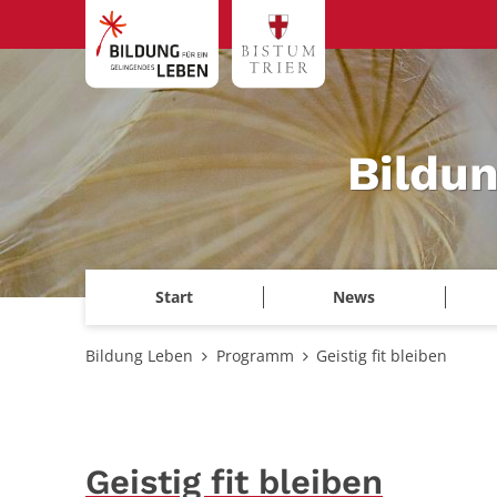
Zum Inhalt springen
Bildu
Start
News
Bildung Leben
Programm
Geistig fit bleiben
Geistig fit bleiben