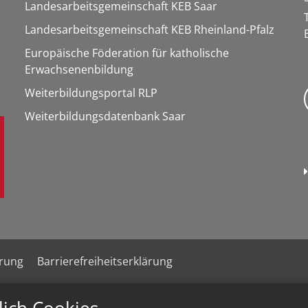
Landesarbeitsgemeinschaft KEB Saar
Landesarbeitsgemeinschaft KEB Rheinland-Pfalz
Europäische Föderation für katholische
Erwachsenenbildung
Weiterbildungsportal RLP
Weiterbildungsdatenbank Saar
ärung
Barrierefreiheitserklärung