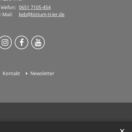
Telefon:
0651 7105-454
E-Mail:
keb@bistum-trier.de
KEB Bildung Leben auf Instagram
KEB Bildung Leben auf Facebook
KEB Bildung Leben auf YouTube
Kontakt
Newsletter
✕