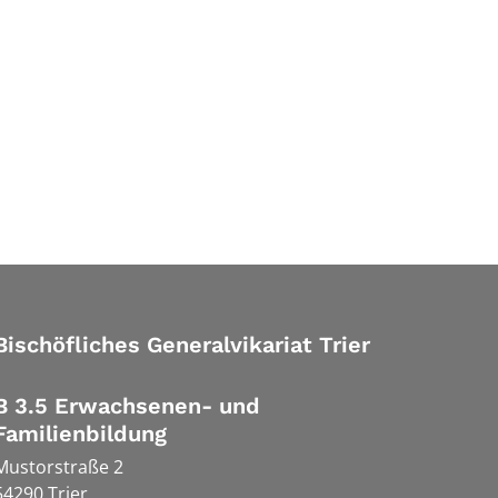
Bischöfliches Generalvikariat Trier
B 3.5 Erwachsenen- und
Familienbildung
Mustorstraße 2
54290
Trier