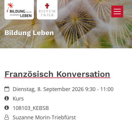
Zum Inhalt springen
Bildung Leben
Französisch Konversation
Datum:
Dienstag, 8. September 2026 9:30 - 11:00
Art bzw. Nummer:
Kurs
Art bzw. Nummer:
108103_KEBSB
Von:
Suzanne Morin-Triebfürst