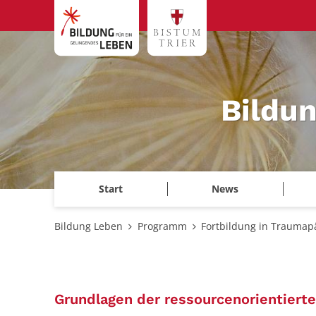
Zum Inhalt springen
Bildu
Start
News
Bildung Leben
Programm
Fortbildung in Traumapä
Grundlagen der ressourcenorientier