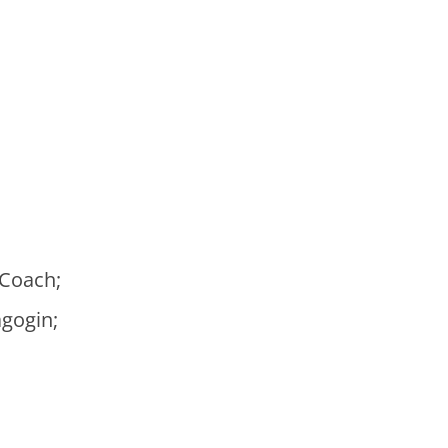
 Coach;
agogin;