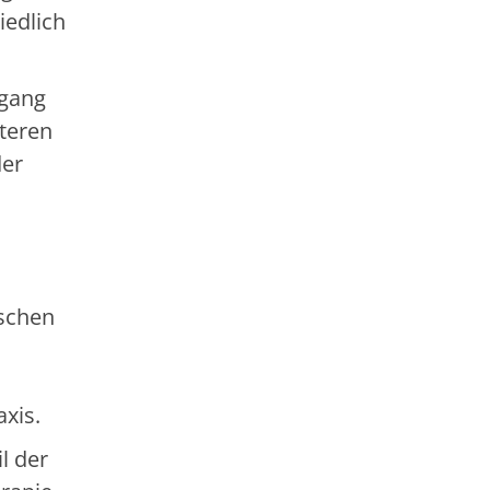
iedlich
mgang
teren
der
ischen
xis.
l der