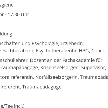
ygiene
hr - 17.30 Uhr
ldung:
schaften und Psychologie, Erzieherin,
 Fachberaterin, Psychotherapeutin HPG, Coach;
fsschullehrer, Dozent an der Fachakademie für
d Traumapädagoge, Krisenseelsorger, Supervisor,
storalreferentin, Notfallseelsorgerin, Traumapäd
ralreferent, Traumapädagoge.
e/Tee incl.)