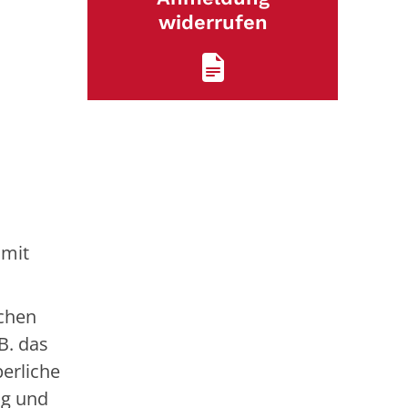
widerrufen
 mit
schen
B. das
perliche
ng und