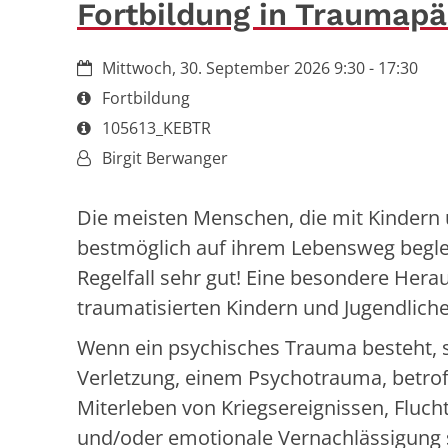
Fortbildung in Traumapäd
Datum:
Mittwoch, 30. September 2026 9:30 - 17:30
Art bzw. Nummer:
Fortbildung
Art bzw. Nummer:
105613_KEBTR
Von:
Birgit Berwanger
Die meisten Menschen, die mit Kindern 
bestmöglich auf ihrem Lebensweg beglei
Regelfall sehr gut! Eine besondere Hera
traumatisierten Kindern und Jugendlich
Wenn ein psychisches Trauma besteht, s
Verletzung, einem Psychotrauma, betrof
Miterleben von Kriegsereignissen, Flucht,
und/oder emotionale Vernachlässigung 