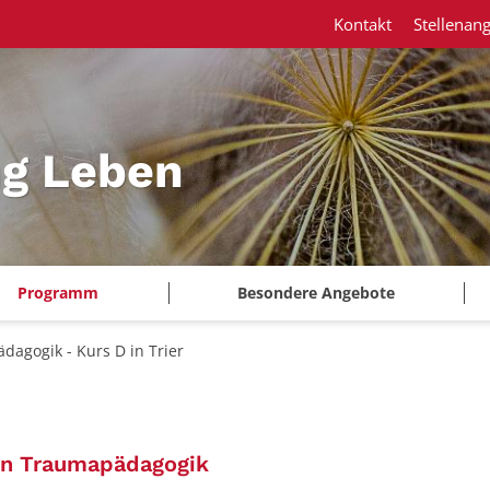
Kontakt
Stellenan
ng Leben
Programm
Besondere Angebote
dagogik - Kurs D in Trier
:
ten Traumapädagogik