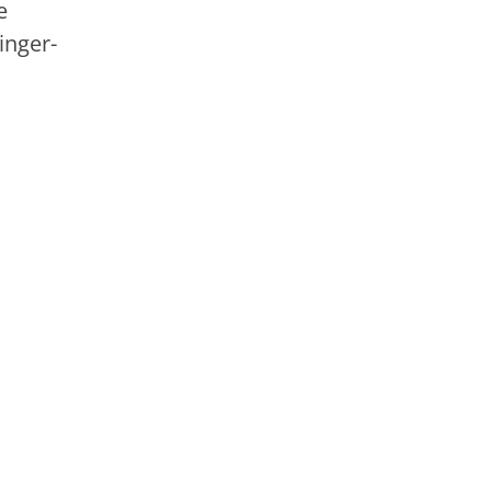
e
inger-