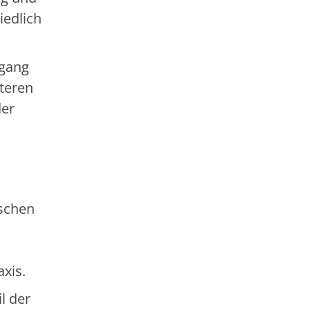
iedlich
mgang
teren
der
ischen
axis.
l der