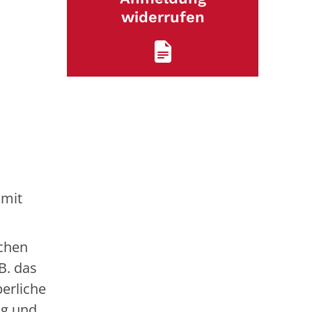
widerrufen
 mit
schen
B. das
perliche
ng und