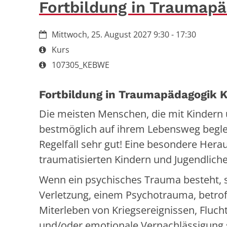
Fortbildung in Traumap
Datum:
Mittwoch, 25. August 2027 9:30 - 17:30
Art bzw. Nummer:
Kurs
Art bzw. Nummer:
107305_KEBWE
Fortbildung in Traumapädagogik K
Die meisten Menschen, die mit Kindern 
bestmöglich auf ihrem Lebensweg beglei
Regelfall sehr gut! Eine besondere Hera
traumatisierten Kindern und Jugendlich
Wenn ein psychisches Trauma besteht, s
Verletzung, einem Psychotrauma, betrof
Miterleben von Kriegsereignissen, Flucht,
und/oder emotionale Vernachlässigung 