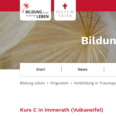
Zum Inhalt springen
Bildu
Start
News
Bildung Leben
Programm
Fortbildung in Traumap
:
Kurs C in Immerath (Vulkaneifel)