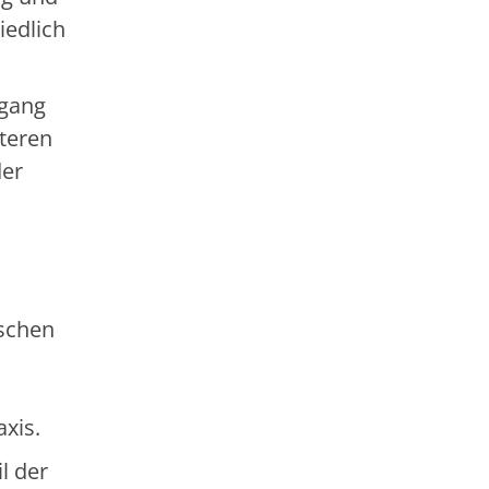
iedlich
mgang
teren
der
ischen
axis.
l der