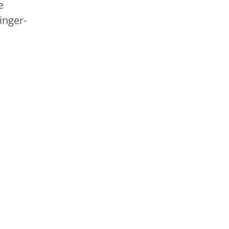
e
inger-