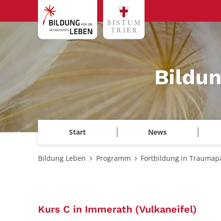
Zum Inhalt springen
Bildu
Start
News
Bildung Leben
Programm
Fortbildung in Traumap
:
Kurs C in Immerath (Vulkaneifel)