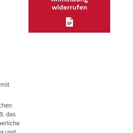
widerrufen
 mit
schen
B. das
perliche
ng und