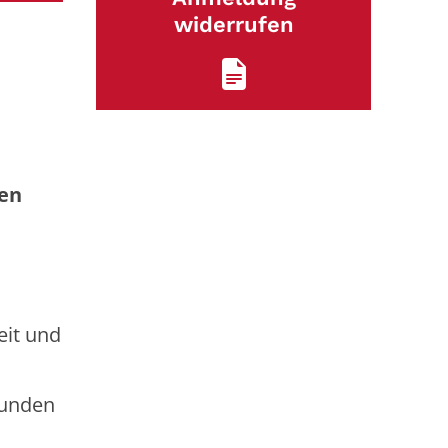
widerrufen
zen
eit und
sunden