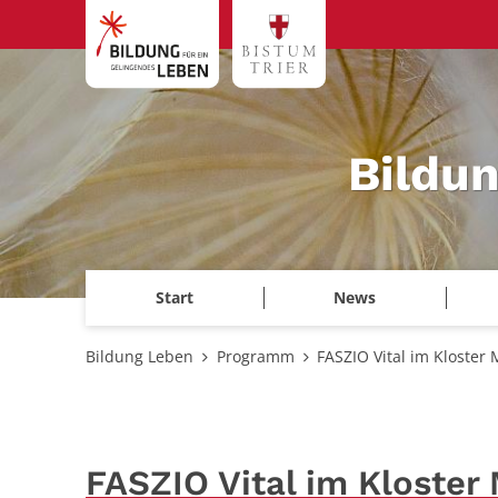
Zum Inhalt springen
Bildu
Start
News
Bildung Leben
Programm
FASZIO Vital im Kloste
FASZIO Vital im Kloste