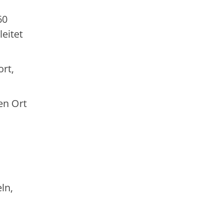
60
eitet
rt,
en Ort
ln,