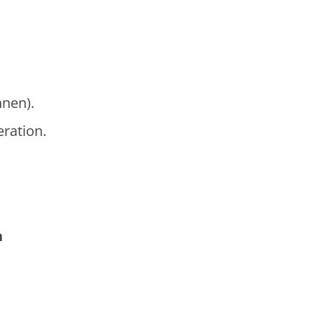
hnen).
ration.
n