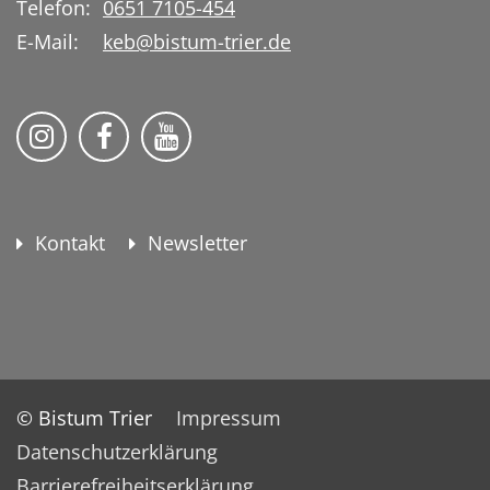
Telefon:
0651 7105-454
E-Mail:
keb@bistum-trier.de
KEB Bildung Leben auf Instagram
KEB Bildung Leben auf Facebook
KEB Bildung Leben auf YouTu
Kontakt
Newsletter
© Bistum Trier
Impressum
Datenschutzerklärung
Barrierefreiheitserklärung