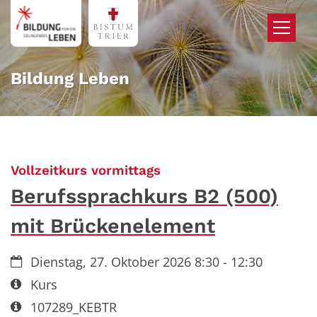
Zum Inhalt springen
Bildung Leben
:
Vollzeitkurs vormittags
Berufssprachkurs B2 (500)
mit Brückenelement
Datum:
Dienstag, 27. Oktober 2026 8:30 - 12:30
Art bzw. Nummer:
Kurs
Art bzw. Nummer:
107289_KEBTR