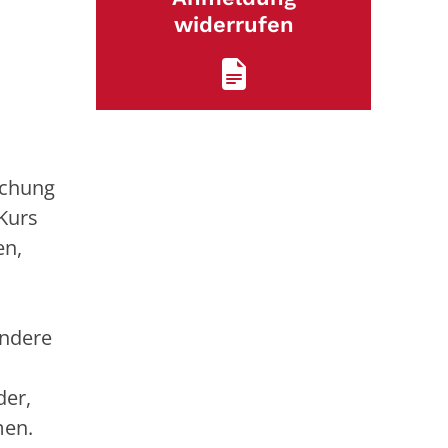
widerrufen
ichung
Kurs
en,
ondere
der,
men.