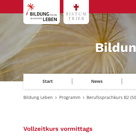
Zum Inhalt springen
Bildu
Start
News
Bildung Leben
Programm
Berufssprachkurs B2 (5
:
Vollzeitkurs vormittags