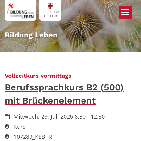
Zum Inhalt springen
Bildung Leben
:
Vollzeitkurs vormittags
Berufssprachkurs B2 (500)
mit Brückenelement
Datum:
Mittwoch, 29. Juli 2026 8:30 - 12:30
Art bzw. Nummer:
Kurs
Art bzw. Nummer:
107289_KEBTR