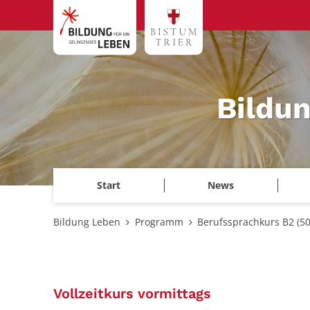
Zum Inhalt springen
Bildu
Start
News
Bildung Leben
Programm
Berufssprachkurs B2 (5
:
Vollzeitkurs vormittags