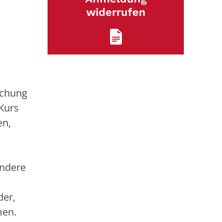
widerrufen
ichung
Kurs
en,
ondere
der,
men.