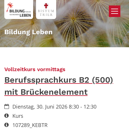
Zum Inhalt springen
Bildung Leben
:
Vollzeitkurs vormittags
Berufssprachkurs B2 (500)
mit Brückenelement
Datum:
Dienstag, 30. Juni 2026 8:30 - 12:30
Art bzw. Nummer:
Kurs
Art bzw. Nummer:
107289_KEBTR