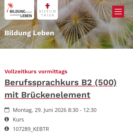
Zum Inhalt springen
Bildung Leben
:
Vollzeitkurs vormittags
Berufssprachkurs B2 (500)
mit Brückenelement
Datum:
Montag, 29. Juni 2026 8:30 - 12:30
Art bzw. Nummer:
Kurs
Art bzw. Nummer:
107289_KEBTR