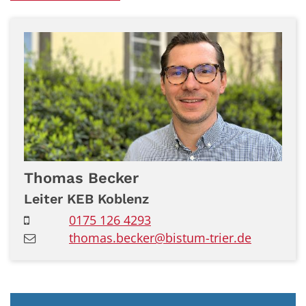
Thomas
Becker
Leiter KEB Koblenz
0175 126 4293
thomas.becker@bistum-trier.de