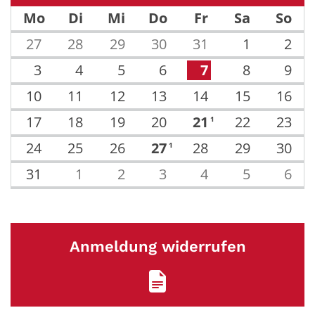
Vorherige Seite
Näch
Mo
Di
Mi
Do
Fr
Sa
So
27
28
29
30
31
1
2
3
4
5
6
7
8
9
10
11
12
13
14
15
16
17
18
19
20
21
22
23
1
24
25
26
27
28
29
30
1
31
1
2
3
4
5
6
Anmeldung widerrufen